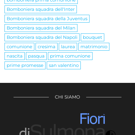
Bomboniera squadra dell'Inter
Bomboniera squadra della Juventus
Bomboniera squadra del Milan
Bomboniera squadra del Napoli
bouquet
comunione
cresima
laurea
matrimonio
nascita
pasqua
prima comunione
prime promesse
san valentino
CHI SIAMO