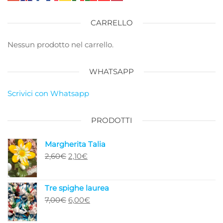
CARRELLO
Nessun prodotto nel carrello.
WHATSAPP
Scrivici con Whatsapp
PRODOTTI
Margherita Talia
Il
Il
2,60
€
2,10
€
prezzo
prezzo
originale
attuale
Tre spighe laurea
era:
è:
Il
Il
7,00
€
6,00
€
2,60€.
2,10€.
prezzo
prezzo