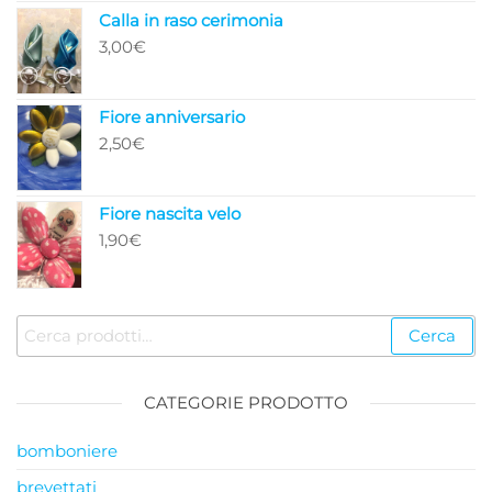
originale
attuale
Calla in raso cerimonia
era:
è:
3,00
€
7,00€.
6,00€.
Fiore anniversario
2,50
€
Fiore nascita velo
1,90
€
Cerca:
Cerca
CATEGORIE PRODOTTO
bomboniere
brevettati