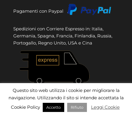
Pagamenti con Paypal
Spedizioni con Corriere Espresso in: Italia,
Germania, Spagna, Francia, Finlandia, Russia,
Portogallo, Regno Unito, USA e Cina
Questo sito web utilizza i cookie per migliorare la
navigazione. Utilizzando il sito si intende accettata la
Cookie Policy
Leggi Cookie
Accetto
Rifiuto
Ⓒ Anna Maria Tirimacco - P.Iva: 01274910668
Powered By
Gianluca De Paolis - eCommerce
Blog:
Confetti Sulmona