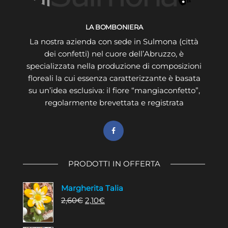
LA BOMBONIERA
La nostra azienda con sede in Sulmona (città
dei confetti) nel cuore dell’Abruzzo, è
specializzata nella produzione di composizioni
floreali la cui essenza caratterizzante è basata
su un’idea esclusiva: il fiore “mangiaconfetto”,
regolarmente brevettata e registrata
PRODOTTI IN OFFERTA
Margherita Talia
Il
Il
2,60
€
2,10
€
prezzo
prezzo
originale
attuale