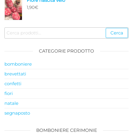
Fiore nascita velo
1,90
€
Cerca:
Cerca
CATEGORIE PRODOTTO
bomboniere
brevettati
confetti
fiori
natale
segnaposto
BOMBONIERE CERIMONIE