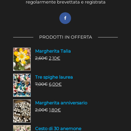
regolarmente brevettata e registrata
PRODOTTI IN OFFERTA
Margherita Talia
Il
Il
2,60
€
2,10
€
prezzo
prezzo
originale
attuale
Tre spighe laurea
era:
è:
Il
Il
7,00
€
6,00
€
2,60€.
2,10€.
prezzo
prezzo
originale
attuale
Margherita anniversario
era:
è:
Il
Il
2,00
€
1,80
€
7,00€.
6,00€.
prezzo
prezzo
originale
attuale
Cesto di 30 anemone
era:
è: