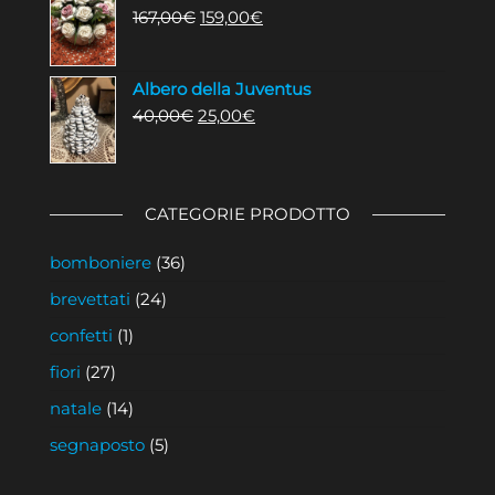
Il
Il
167,00
€
159,00
€
2,00€.
1,80€.
prezzo
prezzo
originale
attuale
Albero della Juventus
era:
è:
Il
Il
40,00
€
25,00
€
167,00€.
159,00€.
prezzo
prezzo
originale
attuale
era:
è:
CATEGORIE PRODOTTO
40,00€.
25,00€.
bomboniere
(36)
brevettati
(24)
confetti
(1)
fiori
(27)
natale
(14)
segnaposto
(5)