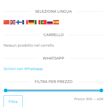
SELEZIONA LINGUA
CARRELLO
Nessun prodotto nel carrello.
WHATSAPP
Scrivici con Whatsapp
FILTRA PER PREZZO
Pr
Pr
Prezzo:
30€
—
40€
Filtra
M
M