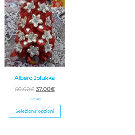
Albero Jolukka
Il
Il
50,00
€
37,00
€
prezzo
prezzo
natale
originale
attuale
Seleziona opzioni
era:
è:
50,00€.
37,00€.