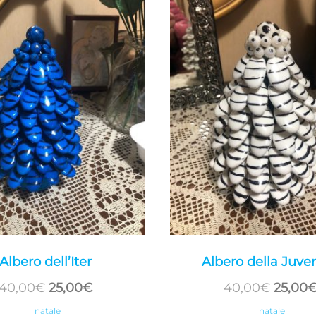
Albero dell’Iter
Albero della Juve
Il
Il
Il
40,00
€
25,00
€
40,00
€
25,00
prezzo
prezzo
prezzo
natale
natale