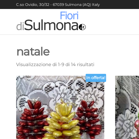
Vai
C.so Ovidio, 30/32 - 67039 Sulmona (AQ) Italy
al
contenuto
Fiori di
Sulmona
natale
Visualizzazione di 1-9 di 14 risultati
In offerta!