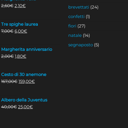
Il
Il
2,60
€
2,10
€
brevettati
(24)
prezzo
prezzo
confetti
(1)
originale
attuale
Tre spighe laurea
era:
è:
fiori
(27)
Il
Il
7,00
€
6,00
€
2,60€.
2,10€.
natale
(14)
prezzo
prezzo
originale
attuale
segnaposto
(5)
Margherita anniversario
era:
è:
Il
Il
2,00
€
1,80
€
7,00€.
6,00€.
prezzo
prezzo
originale
attuale
Cesto di 30 anemone
era:
è:
Il
Il
167,00
€
159,00
€
2,00€.
1,80€.
prezzo
prezzo
originale
attuale
Albero della Juventus
era:
è:
Il
Il
40,00
€
25,00
€
167,00€.
159,00€.
prezzo
prezzo
originale
attuale
era:
è: