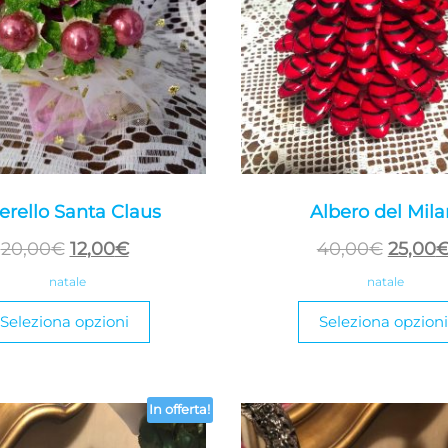
erello Santa Claus
Albero del Mila
Il
Il
Il
20,00
€
12,00
€
40,00
€
25,00
prezzo
prezzo
prezzo
natale
natale
originale
attuale
origin
Seleziona opzioni
Seleziona opzioni
era:
è:
era:
20,00€.
12,00€.
40,00€
In offerta!