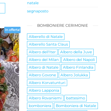
natale
ale
attuale
è:
segnaposto
.
25,00€.
BOMBONIERE CERIMONIE
In offerta!
Alberello di Natale
Alberello Santa Claus
Albero dell'Iter
Albero della Juve
Albero del Milan
Albero del Napoli
Albero di Natale
Albero Finlandia
Albero Govone
Albero Jolukka
Albero Korvatunturi
Albero Lapponia
Albero Rovaniemi
battesimo
bomboniera
Bomboniera di Natale