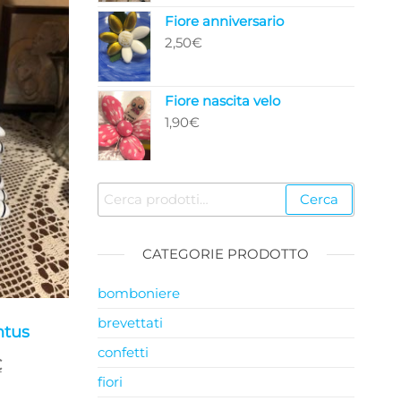
Fiore anniversario
2,50
€
Fiore nascita velo
1,90
€
Cerca:
Cerca
CATEGORIE PRODOTTO
bomboniere
brevettati
ntus
confetti
Il
€
fiori
prezzo